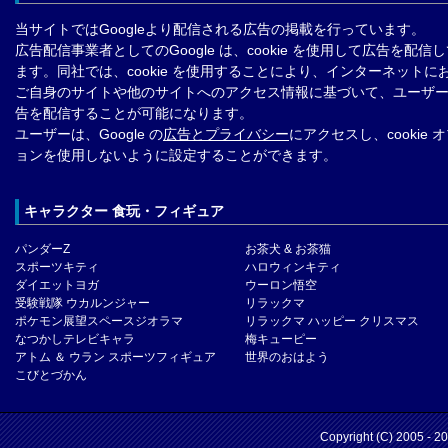
当サイトではGoogleより配信される広告の掲載を行っています。
広告配信事業者としてのGoogle は、cookie を使用して広告を配信
ます。同社では、cookie を使用することにより、インターネットに
ご自身のサイトや他のサイトへのアクセス情報に基づいて、ユーザ
告を配信することが可能になります。
ユーザーは、Google の
広告とプライバシー
にアクセスし、cookie 
ョンを使用しないように設定することができます。
キャラクター 食玩・フィギュア
パンダーZ
お茶犬 & お茶猫
スポーツキティ
ハロウィンキティ
ダイエットヨガ
ウーロン悟空
受験戦隊 ウカルンジャー
リラックマ
ポケモン展望スペースジオラマ
リラックマ ハッピー クリスマス
なつかしテレビキャラ
梅キューピー
アトム ＆ ウラン スポーツフィギュア
世界のおはよう
こびとづかん
Copyright (C) 2005 - 2