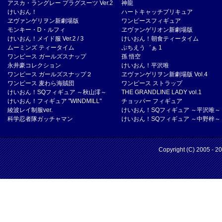
アスカ・ラングレー プラグスーツ Ver.2
神龍
けいおん！
ハートキャッチプリキュア
ヱヴァンゲリヲン新劇場版
ワンピースフィギュア
モンキー・D・ルフィ
ヱヴァンゲリオン新劇場版
けいおん！メイド服 Ver.2 / 3
けいおん！朝食ティータイム
ムーミンズ ティータイム
ぷちえう゛ぁ 1
ワンピース ガールズスナップ
孫 悟空
永井豪コレクション
けいおん！平沢唯
ワンピース ガールズスナップ２
ヱヴァンゲリヲン新劇場版 Vol.4
ワンピース 麦わら海賊団
ワンピース ストラップ
けいおん！SQフィギュア ～秋山澪～
THE GRANDLINE LADY vol.1
けいおん！フィギュア "WINDMILL"
チョッパー フィギュア
綾波レイ制服ver.
けいおん！SQフィギュア ～平沢唯～
科学忍者隊ガッチャマン
けいおん！SQフィギュア ～中野梓～
Copyright (C) 2005 - 2