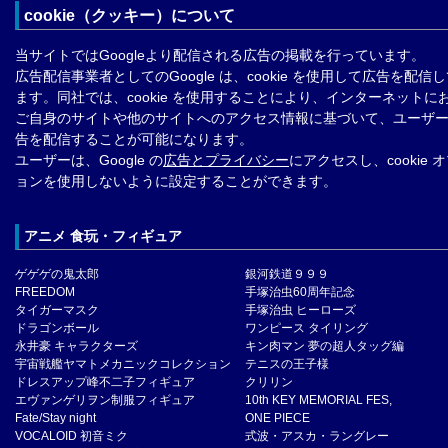
cookie（クッキー）について
当サイトではGoogleより配信される広告の掲載を行っています。
広告配信事業者としてのGoogle は、cookie を使用して広告を配信
ます。同社では、cookie を使用することにより、インターネットに
ご自身のサイトや他のサイトへのアクセス情報に基づいて、ユーザ
告を配信することが可能になります。
ユーザーは、Google の
広告とプライバシー
にアクセスし、cookie 
ョンを使用しないように設定することができます。
アニメ 食玩・フィギュア
ゲゲゲの鬼太郎
銀河鉄道９９９
FREEDOM
手塚治虫60周年記念
タイガーマスク
手塚治虫 ヒーローズ
ドラゴンボール
ワンピース タイリング
永井豪 キャラクターズ
キン肉マン 夢の超人タッグ編
宇宙戦艦ヤマトメカニックコレクション
テニスの王子様
ドレスアップ峰不二子フィギュア
クリリン
エヴァンゲリヲン制服フィギュア
10th KEY MEMORIAL FES,
Fate/Stay night
ONE PIECE
VOCALOID 初音ミク
式波・アスカ・ラングレー