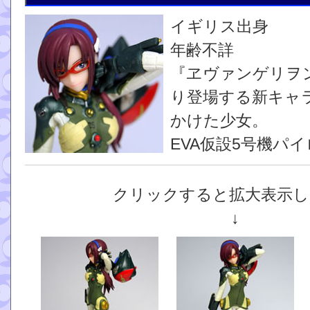
イギリス出身
年齢不詳
『ヱヴァンゲリヲ
り登場する新キャ
かけた少女。
EVA仮設5号機パ
クリックすると拡大表示し
↓