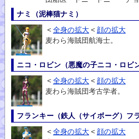
ナミ（泥棒猫ナミ）
<
全身の拡大
<
顔の拡大
麦わら海賊団航海士。
ニコ・ロビン（悪魔の子ニコ・ロビ
<
全身の拡大
<
顔の拡大
麦わら海賊団考古学者。
フランキー（鉄人（サイボーグ）フ
<
全身の拡大
<
顔の拡大