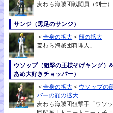
麦わら海賊団戦闘員（剣士）
サンジ（黒足のサンジ）
<
全身の拡大
<
顔の拡大
麦わら海賊団料理人。
ウソップ（狙撃の王様そげキング）
あめ大好きチョッパー）
<
全身の拡大
<
ウソップの
パーの顔の拡大
麦わら海賊団狙撃手「ウソ
団船医「トニートニー・チ