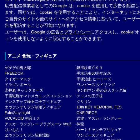
広告配信事業者としてのGoogle は、cookie を使用して広告を配信
ます。同社では、cookie を使用することにより、インターネットに
ご自身のサイトや他のサイトへのアクセス情報に基づいて、ユーザ
告を配信することが可能になります。
ユーザーは、Google の
広告とプライバシー
にアクセスし、cookie 
ョンを使用しないように設定することができます。
アニメ 食玩・フィギュア
ゲゲゲの鬼太郎
銀河鉄道９９９
FREEDOM
手塚治虫60周年記念
タイガーマスク
手塚治虫 ヒーローズ
ドラゴンボール
ワンピース タイリング
永井豪 キャラクターズ
キン肉マン 夢の超人タッグ編
宇宙戦艦ヤマトメカニックコレクション
テニスの王子様
ドレスアップ峰不二子フィギュア
クリリン
エヴァンゲリヲン制服フィギュア
10th KEY MEMORIAL FES,
Fate/Stay night
ONE PIECE
VOCALOID 初音ミク
式波・アスカ・ラングレー
アスカ・ラングレー プラグスーツ Ver.2
神龍
けいおん！
ハートキャッチプリキュア
ヱヴァンゲリヲン新劇場版
ワンピースフィギュア