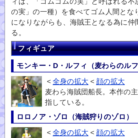
ィは、「ゴムゴムの実」と呼ばれる不
の実」の一種）を食べてゴム人間とな
になりながらも、海賊王となる為に仲
る。
フィギュア
モンキー・D・ルフィ（麦わらのル
<
全身の拡大
<
顔の拡大
麦わら海賊団船長。本作の主
指している。
ロロノア・ゾロ（海賊狩りのゾロ）
<
全身の拡大
<
顔の拡大