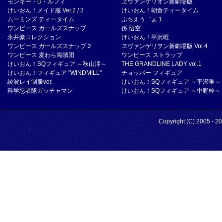
モンキー・D・ルフィ
ヱヴァンゲリオン新劇場版
けいおん！メイド服 Ver.2 / 3
けいおん！朝食ティータイム
ムーミンズ ティータイム
ぷちえう゛ぁ 1
ワンピース ガールズスナップ
孫 悟空
永井豪コレクション
けいおん！平沢唯
ワンピース ガールズスナップ２
ヱヴァンゲリヲン新劇場版 Vol.4
ワンピース 麦わら海賊団
ワンピース ストラップ
けいおん！SQフィギュア ～秋山澪～
THE GRANDLINE LADY vol.1
けいおん！フィギュア "WINDMILL"
チョッパー フィギュア
綾波レイ制服ver.
けいおん！SQフィギュア ～平沢唯～
科学忍者隊ガッチャマン
けいおん！SQフィギュア ～中野梓～
Copyright (C) 2005 - 2