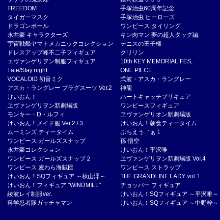
FREEDOM
手塚治虫60周年記念
タイガーマスク
手塚治虫 ヒーローズ
ドラゴンボール
ワンピース タイリング
永井豪 キャラクターズ
キン肉マン 夢の超人タッグ編
宇宙戦艦ヤマトメカニックコレクション
テニスの王子様
ドレスアップ峰不二子フィギュア
クリリン
エヴァンゲリヲン制服フィギュア
10th KEY MEMORIAL FES,
Fate/Stay night
ONE PIECE
VOCALOID 初音ミク
式波・アスカ・ラングレー
アスカ・ラングレー プラグスーツ Ver.2
神龍
けいおん！
ハートキャッチプリキュア
ヱヴァンゲリヲン新劇場版
ワンピースフィギュア
モンキー・D・ルフィ
ヱヴァンゲリオン新劇場版
けいおん！メイド服 Ver.2 / 3
けいおん！朝食ティータイム
ムーミンズ ティータイム
ぷちえう゛ぁ 1
ワンピース ガールズスナップ
孫 悟空
永井豪コレクション
けいおん！平沢唯
ワンピース ガールズスナップ２
ヱヴァンゲリヲン新劇場版 Vol.4
ワンピース 麦わら海賊団
ワンピース ストラップ
けいおん！SQフィギュア ～秋山澪～
THE GRANDLINE LADY vol.1
けいおん！フィギュア "WINDMILL"
チョッパー フィギュア
綾波レイ制服ver.
けいおん！SQフィギュア ～平沢唯～
科学忍者隊ガッチャマン
けいおん！SQフィギュア ～中野梓～