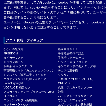
広告配信事業者としてのGoogle は、cookie を使用して広告を配信
ます。同社では、cookie を使用することにより、インターネットに
ご自身のサイトや他のサイトへのアクセス情報に基づいて、ユーザ
告を配信することが可能になります。
ユーザーは、Google の
広告とプライバシー
にアクセスし、cookie 
ョンを使用しないように設定することができます。
アニメ 食玩・フィギュア
ゲゲゲの鬼太郎
銀河鉄道９９９
FREEDOM
手塚治虫60周年記念
タイガーマスク
手塚治虫 ヒーローズ
ドラゴンボール
ワンピース タイリング
永井豪 キャラクターズ
キン肉マン 夢の超人タッグ編
宇宙戦艦ヤマトメカニックコレクション
テニスの王子様
ドレスアップ峰不二子フィギュア
クリリン
エヴァンゲリヲン制服フィギュア
10th KEY MEMORIAL FES,
Fate/Stay night
ONE PIECE
VOCALOID 初音ミク
式波・アスカ・ラングレー
アスカ・ラングレー プラグスーツ Ver.2
神龍
けいおん！
ハートキャッチプリキュア
ヱヴァンゲリヲン新劇場版
ワンピースフィギュア
モンキー・D・ルフィ
ヱヴァンゲリオン新劇場版