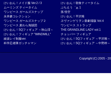
けいおん！メイド服 Ver.2 / 3
けいおん！朝食ティータイム
ムーミンズ ティータイム
ぷちえう゛ぁ 1
ワンピース ガールズスナップ
孫 悟空
永井豪コレクション
けいおん！平沢唯
ワンピース ガールズスナップ２
ヱヴァンゲリヲン新劇場版 Vol.4
ワンピース 麦わら海賊団
ワンピース ストラップ
けいおん！SQフィギュア ～秋山澪～
THE GRANDLINE LADY vol.1
けいおん！フィギュア "WINDMILL"
チョッパー フィギュア
綾波レイ制服ver.
けいおん！SQフィギュア ～平沢唯～
科学忍者隊ガッチャマン
けいおん！SQフィギュア ～中野梓～
Copyright (C) 2005 - 2