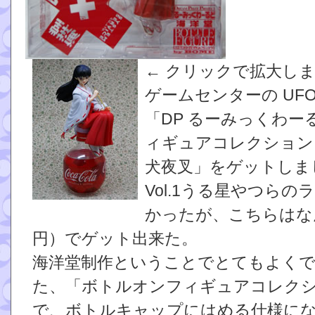
← クリックで拡大し
ゲームセンターの UF
「DP るーみっくわー
ィギュアコレクション by 
犬夜叉」をゲットしま
Vol.1うる星やつら
かったが、こちらはな
円）でゲット出来た。
海洋堂制作ということでとてもよく
た、「ボトルオンフィギュアコレク
で、ボトルキャップにはめる仕様に